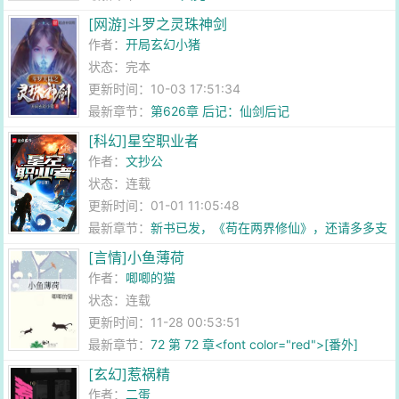
[网游]斗罗之灵珠神剑
作者：
开局玄幻小猪
状态：完本
更新时间：10-03 17:51:34
最新章节：
第626章 后记：仙剑后记
[科幻]星空职业者
作者：
文抄公
状态：连载
更新时间：01-01 11:05:48
最新章节：
新书已发，《苟在两界修仙》，还请多多支
持
[言情]小鱼薄荷
作者：
唧唧的猫
状态：连载
更新时间：11-28 00:53:51
最新章节：
72 第 72 章<font color="red">[番外]
[玄幻]惹祸精
作者：
二蛋