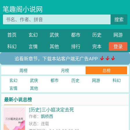
笔趣阁小说网
搜索
首页
玄幻
武侠
都市
历史
网游
科幻
言情
其他
排行
完本
登录
↓↓↓
追看新章节，下载本站客户端无广告APP
周榜
月榜
总榜
玄幻
武侠
都市
历史
网游
科幻
言情
其他
最新小说总榜
[历史]三小姐决定去死
作者：
鹊桥西
状态：连载