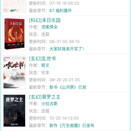
更新时间：07-16 16:56:32
最新章节：
87 福利番外
[科幻]末日乐园
作者：
须尾俱全
状态：连载
更新时间：08-31 05:36:15
最新章节：
大家好我来开奖了！
[玄幻]乱世书
作者：
姬叉
状态：完本
更新时间：08-20 20:31:35
最新章节：
新书《山河祭》已发
[玄幻]普罗之主
作者：
沙拉古斯
状态：连载
更新时间：10-20 14:13:05
最新章节：
新作《万生痴魔》已发布