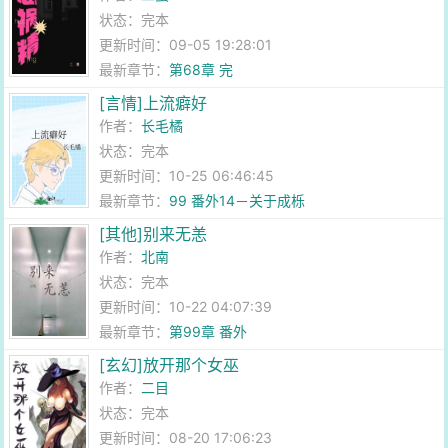
状态：完本
更新时间：09-05 19:28:01
最新章节：
第68章 完
[言情]上流癖好
作者：
长毛橘
状态：完本
更新时间：10-25 06:46:45
最新章节：
99 番外14－关于成栎
[其他]别来无恙
作者：
北南
状态：完本
更新时间：10-22 04:07:39
最新章节：
第99章 番外
[玄幻]放开那个女巫
作者：
二目
状态：完本
更新时间：08-20 17:06:23