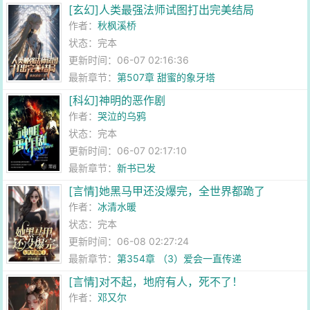
[玄幻]人类最强法师试图打出完美结局
作者：
秋枫溪桥
状态：完本
更新时间：06-07 02:16:36
最新章节：
第507章 甜蜜的象牙塔
[科幻]神明的恶作剧
作者：
哭泣的乌鸦
状态：完本
更新时间：06-07 02:17:10
最新章节：
新书已发
[言情]她黑马甲还没爆完，全世界都跪了
作者：
冰清水暖
状态：完本
更新时间：06-08 02:27:24
最新章节：
第354章 （3）爱会一直传递
[言情]对不起，地府有人，死不了！
作者：
邓又尔