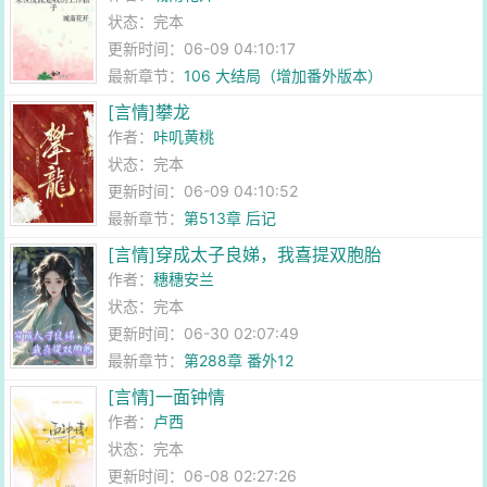
状态：完本
更新时间：06-09 04:10:17
最新章节：
106 大结局（增加番外版本）
[言情]攀龙
作者：
咔叽黄桃
状态：完本
更新时间：06-09 04:10:52
最新章节：
第513章 后记
[言情]穿成太子良娣，我喜提双胞胎
作者：
穗穗安兰
状态：完本
更新时间：06-30 02:07:49
最新章节：
第288章 番外12
[言情]一面钟情
作者：
卢西
状态：完本
更新时间：06-08 02:27:26