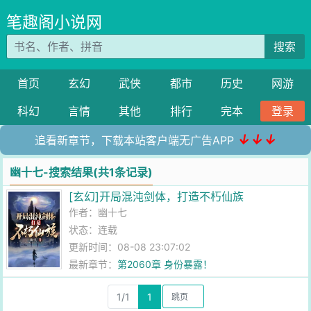
笔趣阁小说网
搜索
首页
玄幻
武侠
都市
历史
网游
科幻
言情
其他
排行
完本
登录
↓↓↓
追看新章节，下载本站客户端无广告APP
幽十七-搜索结果(共1条记录)
[玄幻]开局混沌剑体，打造不朽仙族
作者：
幽十七
状态：连载
更新时间：08-08 23:07:02
最新章节：
第2060章 身份暴露！
1/1
1