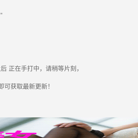
”
后 正在手打中，请稍等片刻，
即可获取最新更新！