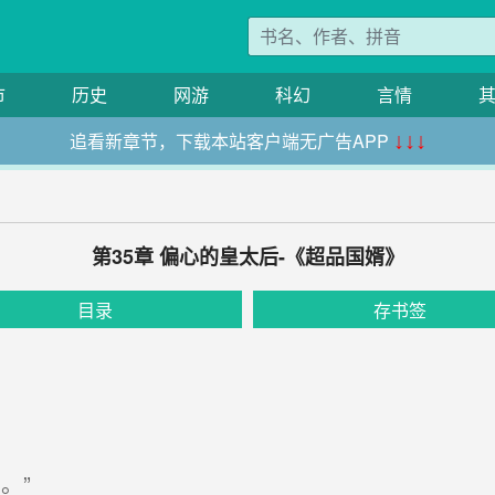
市
历史
网游
科幻
言情
追看新章节，下载本站客户端无广告APP
↓↓↓
第35章 偏心的皇太后-《超品国婿》
目录
存书签
。”