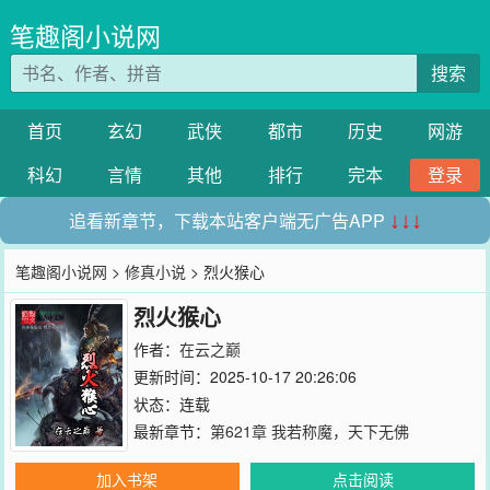
笔趣阁小说网
搜索
首页
玄幻
武侠
都市
历史
网游
科幻
言情
其他
排行
完本
登录
追看新章节，下载本站客户端无广告APP
↓↓↓
笔趣阁小说网
>
修真小说
> 烈火猴心
烈火猴心
作者：
在云之巅
更新时间：2025-10-17 20:26:06
状态：连载
最新章节：
第621章 我若称魔，天下无佛
加入书架
点击阅读