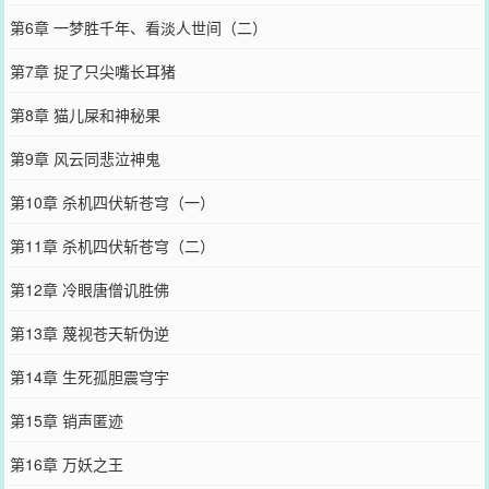
第6章 一梦胜千年、看淡人世间（二）
第7章 捉了只尖嘴长耳猪
第8章 猫儿屎和神秘果
第9章 风云同悲泣神鬼
第10章 杀机四伏斩苍穹（一）
第11章 杀机四伏斩苍穹（二）
第12章 冷眼唐僧讥胜佛
第13章 蔑视苍天斩伪逆
第14章 生死孤胆震穹宇
第15章 销声匿迹
第16章 万妖之王