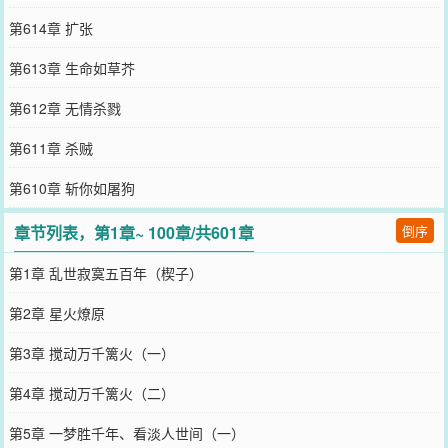
第614章 扩张
第613章 生命如草芥
第612章 无情杀戮
第611章 杀贼
第610章 斩你如屠狗
章节列表，第1章~ 100章/共601章
倒序
第1章 乱世寂寞五百年（楔子）
第2章 星火燎原
第3章 搅动万千篱火（一）
第4章 搅动万千篱火（二）
第5章 一梦胜千年、看淡人世间（一）