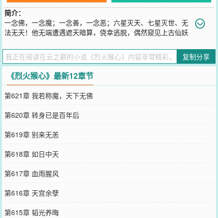
简介：
一念佛，一念魔；一念善，一念恶；六星灭天、七星灭世、无
法无天！他无端遭遇遮天暗算，侥幸逃脱，偶然窥见上古仙妖
大战辛密，意外获悉自己诞生前的阴谋诡计。师傅师弟的无言背叛、
离奇欺诈，漫天仙佛神魔的铁血追杀，是欺天阴谋还是命中注定？纷
复制分享
乱的天庭，光怪陆离的三界争斗，是阴谋还是阳谋？阴谋囫囵，命运
咄嗟，他棍震苍穹破，逃亡如猪狗；撕裂天地，逆转生死，他脚踏筋
《烈火猴心》最新12章节
斗云，归来斩仙佛。自此，金箍棒在手，烈火猴心起。一怒山河破，
一吼妖魔碎，一棍天下扫，一指乾坤定。最终，师徒四人重归于好，
第621章 我若称魔，天下无佛
披肝沥胆、共战妖魔。战如来、战堕天、战原始。智胜通天教和阐
教，一步步走上了仙佛之巅，并意外收获一份刻骨铭心的爱情，从此
第620章 转身已是百年后
坐拥天下万古！作者自定义标签:腹黑强者回归西游
您要是觉得《
烈火猴心
》还不错的话请不要忘记向您QQ群和微博微信
第619章 别来无恙
里的朋友推荐哦！
第618章 如日中天
第617章 血雨腥风
第616章 天宫余孽
第615章 韬光养晦