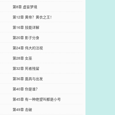
第8章 虚妄梦境
第12章 黄帝？黄衣之王！
第16章 技能详解
第20章 影子分身
第24章 伟大的注视
第28章 女巫
第32章 死者残留
第36章 面具与出发
第40章 你是谁？
第45章 有一种绝望叫都是小号
第49章 击破