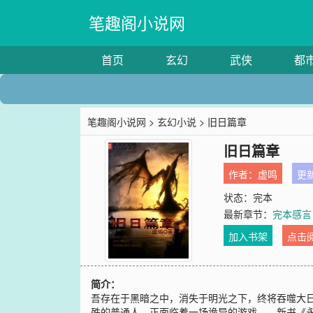
笔趣阁小说网
首页
玄幻
武侠
都
笔趣阁小说网
>
玄幻小说
> 旧日篇章
旧日篇章
作者：
虚鸣
更新
状态：完本
最新章节：
完本感言
加入书架
点击
简介：
吾存在于黑暗之中，消失于明光之下，终将吞噬大
殊的普通人，正面临着一场诡异的游戏……新书《永续