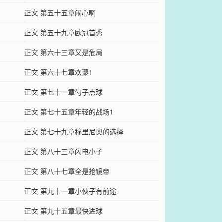
正文 第五十五章闹心啊
正文 第五十九章欧冠首秀
正文 第六十三章又是危局
正文 第六十七章欢聚1
正文 第七十一章勺子点球
正文 第七十五章年轻的战场1
正文 第七十九章穆里尼奥的选择
正文 第八十三章闪电小子
正文 第八十七章全是抢镜帝
正文 第九十一章小伙子有前途
正文 第九十五章最快进球