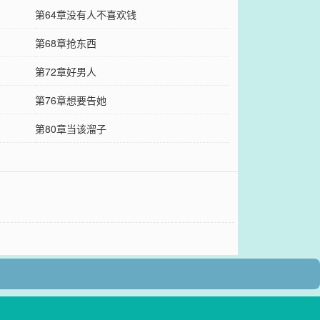
第64章没有人不喜欢钱
第68章抢东西
第72章好男人
第76章想要告她
第80章当该溜子