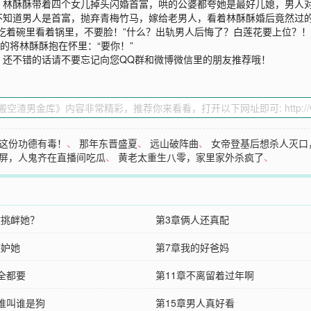
！林酥酥带着四个女儿掉头闪婚首富，哄的公婆都夸她是最好儿媳，男人
不知道男人是首富，抛弃青梅竹马，嫁给老男人，看着林酥酥婚后竟然过
吃着碗里看着锅里，不要脸！”什么？出轨男人后悔了？白莲花要上位？
的将林酥酥抱在怀里：“要你！”
》还不错的话请不要忘记向您QQ群和微博微信里的朋友推荐哦！
这份功德有毒！
、
那年东晋盛夏
、
远山破阵曲
、
女帝登基后想杀人灭口
屏，人鬼齐在直播间吃瓜
、
黄老太重生八零，家里家外杀疯了
、
敢挑衅她？
第3章俩人还真配
嫉妒她
第7章我的好爸妈
章全都要
第11章不离留着过年啊
章谁叫谁是狗
第15章男人真好看