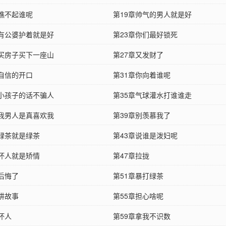
章瞧不起谁呢
第19章帅气的男人就是好
章有公婆护着就是好
第23章你们最好锁死
章买房子买下一座山
第27章又发财了
章自信的开口
第31章你向着谁呢
章小孩子的话不骗人
第35章气球灌水打谁谁走
章我男人是真喜欢我
第39章别羡慕我了
章绿茶就是绿茶
第43章说谁是泼妇呢
章坏人就是矫情
第47章拉拢
章后悔了
第51章暴打绿茶
章讲故事
第55章担心啥呢
坏人
第59章拿我不识数