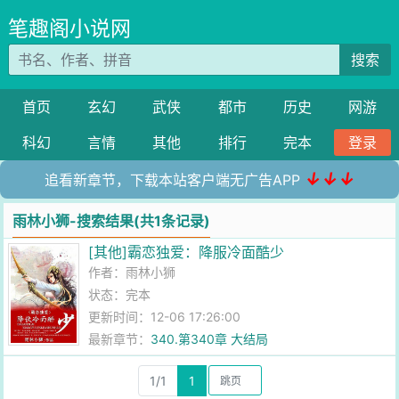
笔趣阁小说网
搜索
首页
玄幻
武侠
都市
历史
网游
科幻
言情
其他
排行
完本
登录
↓↓↓
追看新章节，下载本站客户端无广告APP
雨林小狮-搜索结果(共1条记录)
[其他]霸恋独爱：降服冷面酷少
作者：
雨林小狮
状态：完本
更新时间：12-06 17:26:00
最新章节：
340.第340章 大结局
1/1
1