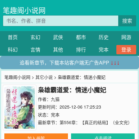
笔趣阁小说网
搜索
首页
玄幻
武侠
都市
历史
网游
科幻
言情
其他
排行
完本
登录
追看新章节，下载本站客户端无广告APP
↓↓↓
笔趣阁小说网
>
其它小说
> 枭雄霸道爱：情迷小魔妃
枭雄霸道爱：情迷小魔妃
作者：
九猫
更新时间：2025-12-06 17:25:23
状态：完本
最新章节：
第556章：【真正的结局】（全文完）
加入书架
点击阅读