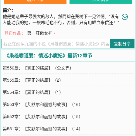
简介：
他是她这辈子最强大的敌人，然而却在葵树下一见钟情。“没有
人能动我的她，一根寒毛也不行，否则，只有用鲜血来偿还！”
“没有他的天，心就是冰冷静止的，任何人想要伤害他，都得从我的尸
其它作品：
第一狂傲女神
/
体上踏过去！”一句承诺，千山万水，亿万星空，我等你！
您要是觉得《
枭雄霸道爱：情迷小魔妃
》还不错的话请不要忘记向您
复制分享
QQ群和微博微信里的朋友推荐哦！
《枭雄霸道爱：情迷小魔妃》最新12章节
第556章：【真正的结局】（全文完）
第555章：【真正的结局】（2）
第554章：【真正的结局】（1）
第553章：【艾默尔和丽娜的故事】（16）
第552章：【艾默尔和丽娜的故事】（15）
第551章：【艾默尔和丽娜的故事】（14）